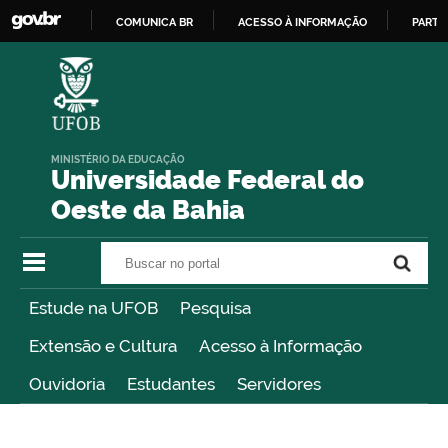
COMUNICA BR
ACESSO À INFORMAÇÃO
PARTI
IR
PARA
O
CONTEÚDO
MINISTÉRIO DA EDUCAÇÃO
Universidade Federal do
Oeste da Bahia
Buscar no portal
Buscar no portal
Estude na UFOB
Pesquisa
Extensão e Cultura
Acesso à Informação
Ouvidoria
Estudantes
Servidores