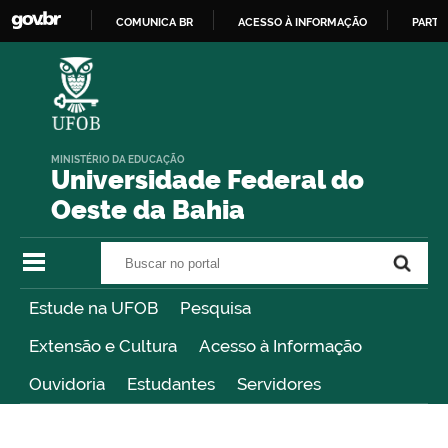
COMUNICA BR
ACESSO À INFORMAÇÃO
PARTI
IR
PARA
O
CONTEÚDO
MINISTÉRIO DA EDUCAÇÃO
Universidade Federal do
Oeste da Bahia
Buscar no portal
Buscar no portal
Estude na UFOB
Pesquisa
Extensão e Cultura
Acesso à Informação
Ouvidoria
Estudantes
Servidores