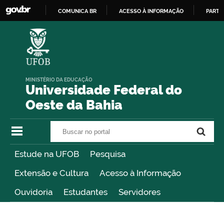
COMUNICA BR
ACESSO À INFORMAÇÃO
PARTI
IR
PARA
O
CONTEÚDO
MINISTÉRIO DA EDUCAÇÃO
Universidade Federal do
Oeste da Bahia
Buscar no portal
Buscar no portal
Estude na UFOB
Pesquisa
Extensão e Cultura
Acesso à Informação
Ouvidoria
Estudantes
Servidores