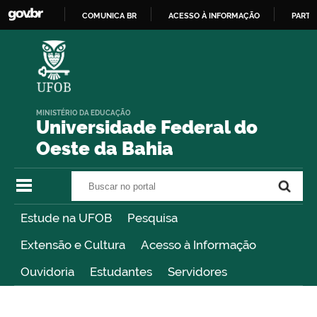
COMUNICA BR
ACESSO À INFORMAÇÃO
PARTI
IR
PARA
O
CONTEÚDO
MINISTÉRIO DA EDUCAÇÃO
Universidade Federal do
Oeste da Bahia
Buscar no portal
Buscar no portal
Estude na UFOB
Pesquisa
Extensão e Cultura
Acesso à Informação
Ouvidoria
Estudantes
Servidores