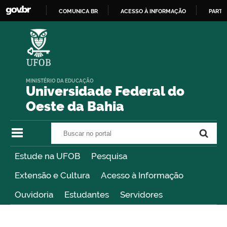
COMUNICA BR
ACESSO À INFORMAÇÃO
PARTI
IR
PARA
O
CONTEÚDO
MINISTÉRIO DA EDUCAÇÃO
Universidade Federal do
Oeste da Bahia
Buscar no portal
Buscar no portal
Estude na UFOB
Pesquisa
Extensão e Cultura
Acesso à Informação
Ouvidoria
Estudantes
Servidores