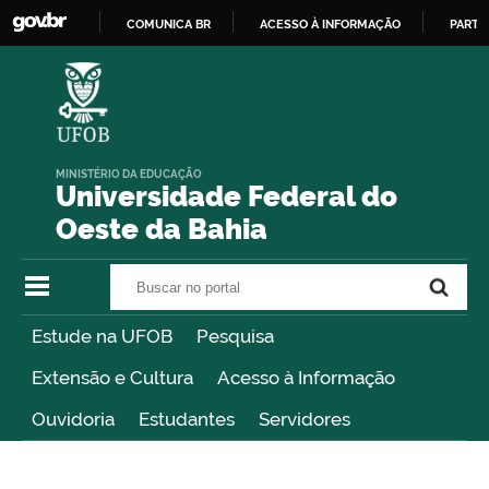
COMUNICA BR
ACESSO À INFORMAÇÃO
PARTI
IR
PARA
O
CONTEÚDO
MINISTÉRIO DA EDUCAÇÃO
Universidade Federal do
Oeste da Bahia
Buscar no portal
Buscar no portal
Estude na UFOB
Pesquisa
Extensão e Cultura
Acesso à Informação
Ouvidoria
Estudantes
Servidores