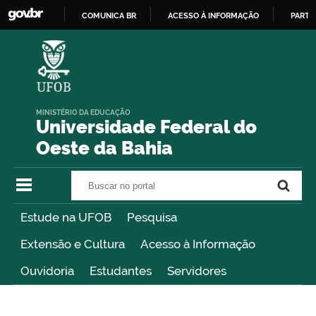
COMUNICA BR
ACESSO À INFORMAÇÃO
PARTI
IR
PARA
O
CONTEÚDO
MINISTÉRIO DA EDUCAÇÃO
Universidade Federal do
Oeste da Bahia
Buscar no portal
Buscar no portal
Estude na UFOB
Pesquisa
Extensão e Cultura
Acesso à Informação
Ouvidoria
Estudantes
Servidores