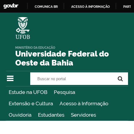
COMUNICA BR
ACESSO À INFORMAÇÃO
PARTI
IR
PARA
O
CONTEÚDO
MINISTÉRIO DA EDUCAÇÃO
Universidade Federal do
Oeste da Bahia
Buscar no portal
Buscar no portal
Estude na UFOB
Pesquisa
Extensão e Cultura
Acesso à Informação
Ouvidoria
Estudantes
Servidores