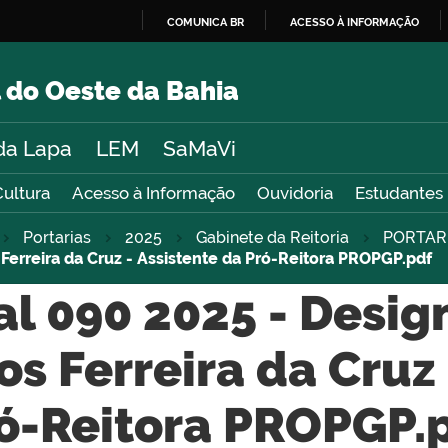
COMUNICA BR
ACESSO À INFORMAÇÃO
IR
PARA
 do Oeste da Bahia
O
CONTEÚDO
da Lapa
LEM
SaMaVi
Cultura
Acesso à Informação
Ouvidoria
Estudantes
Portarias
2025
Gabinete da Reitoria
PORTAR
erreira da Cruz - Assistente da Pró-Reitora PROPGP.pdf
oal 090 2025 - Desi
s Ferreira da Cruz 
ó-Reitora PROPGP.