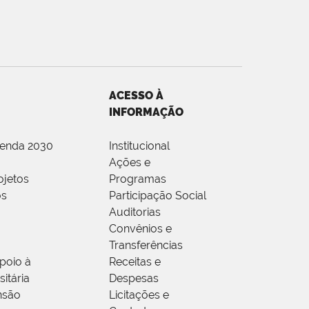
ACESSO À
INFORMAÇÃO
genda 2030
Institucional
Ações e
ojetos
Programas
os
Participação Social
Auditorias
Convênios e
Transferências
poio à
Receitas e
itária
Despesas
nsão
Licitações e