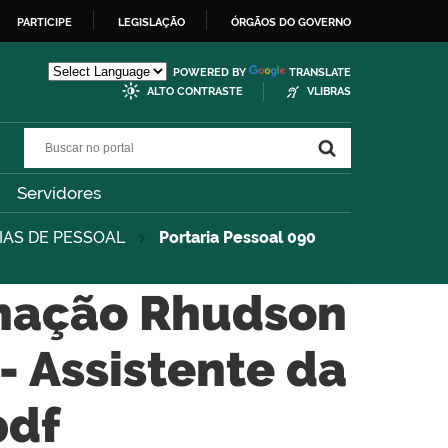
PARTICIPE
LEGISLAÇÃO
ÓRGÃOS DO GOVERNO
POWERED BY
TRANSLATE
ALTO CONTRASTE
VLIBRAS
Buscar no portal
Buscar no portal
Servidores
IAS DE PESSOAL
Portaria Pessoal 090
gnação Rhudson
- Assistente da
pdf