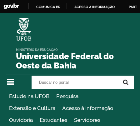
COMUNICA BR
ACESSO À INFORMAÇÃO
PARTI
IR
PARA
O
CONTEÚDO
MINISTÉRIO DA EDUCAÇÃO
Universidade Federal do
Oeste da Bahia
Buscar no portal
Buscar no portal
Estude na UFOB
Pesquisa
Extensão e Cultura
Acesso à Informação
Ouvidoria
Estudantes
Servidores