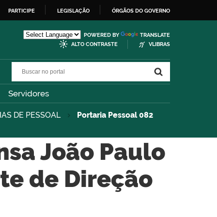
PARTICIPE
LEGISLAÇÃO
ÓRGÃOS DO GOVERNO
POWERED BY
TRANSLATE
ALTO CONTRASTE
VLIBRAS
Buscar no portal
Buscar no portal
Servidores
IAS DE PESSOAL
Portaria Pessoal 082
ensa João Paulo
nte de Direção