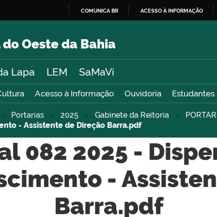
COMUNICA BR
ACESSO À INFORMAÇÃO
IR
PARA
 do Oeste da Bahia
O
CONTEÚDO
da Lapa
LEM
SaMaVi
Cultura
Acesso à Informação
Ouvidoria
Estudantes
Portarias
2025
Gabinete da Reitoria
PORTAR
ento - Assistente de Direção Barra.pdf
al 082 2025 - Disp
scimento - Assiste
Barra.pdf