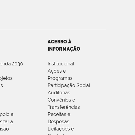
ACESSO À
INFORMAÇÃO
genda 2030
Institucional
Ações e
ojetos
Programas
os
Participação Social
Auditorias
Convênios e
Transferências
poio à
Receitas e
itária
Despesas
nsão
Licitações e