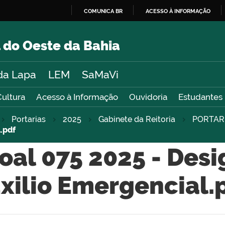
COMUNICA BR
ACESSO À INFORMAÇÃO
IR
PARA
 do Oeste da Bahia
O
CONTEÚDO
da Lapa
LEM
SaMaVi
Cultura
Acesso à Informação
Ouvidoria
Estudantes
Portarias
2025
Gabinete da Reitoria
PORTAR
.pdf
soal 075 2025 - Des
xilio Emergencial.