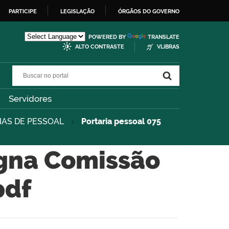
PARTICIPE
LEGISLAÇÃO
ÓRGÃOS DO GOVERNO
POWERED BY
TRANSLATE
ALTO CONTRASTE
VLIBRAS
Buscar no portal
Buscar no portal
Servidores
IAS DE PESSOAL
Portaria pessoal 075
igna Comissão
pdf