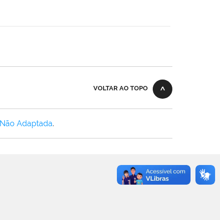
VOLTAR AO TOPO
 Não Adaptada
.