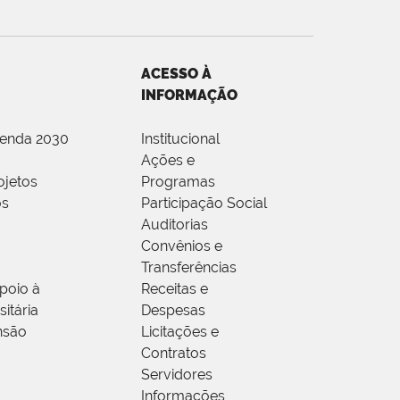
ACESSO À
INFORMAÇÃO
genda 2030
Institucional
Ações e
ojetos
Programas
os
Participação Social
Auditorias
Convênios e
Transferências
poio à
Receitas e
itária
Despesas
nsão
Licitações e
Contratos
Servidores
Informações