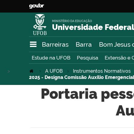
MINISTÉRIO DA EDUCAÇÃO
Universidade Federal
Barreiras
Barra
Bom Jesus 
Estude na UFOB
Pesquisa
Extensão e 
>
A UFOB
Instrumentos Normativos
2025 - Designa Comissão Auxilio Emergencial
Portaria pes
Au