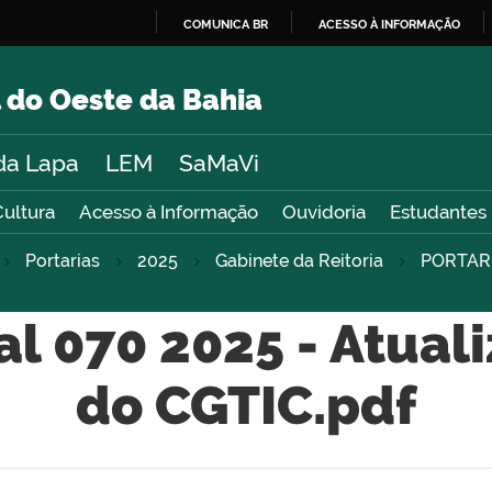
COMUNICA BR
ACESSO À INFORMAÇÃO
IR
PARA
 do Oeste da Bahia
O
CONTEÚDO
da Lapa
LEM
SaMaVi
Cultura
Acesso à Informação
Ouvidoria
Estudantes
Portarias
2025
Gabinete da Reitoria
PORTAR
al 070 2025 - Atua
do CGTIC.pdf