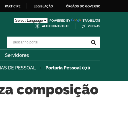
PARTICIPE
LEGISLAÇÃO
ÓRGÃOS DO GOVERNO
POWERED BY
TRANSLATE
ALTO CONTRASTE
VLIBRAS
Buscar no portal
Buscar no portal
Servidores
IAS DE PESSOAL
Portaria Pessoal 070
liza composição