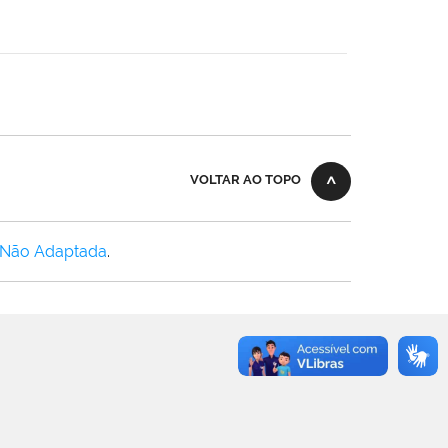
VOLTAR AO TOPO
 Não Adaptada
.