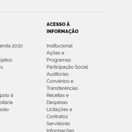
ACESSO À
INFORMAÇÃO
genda 2030
Institucional
Ações e
ojetos
Programas
os
Participação Social
Auditorias
Convênios e
Transferências
poio à
Receitas e
itária
Despesas
nsão
Licitações e
Contratos
Servidores
Informações