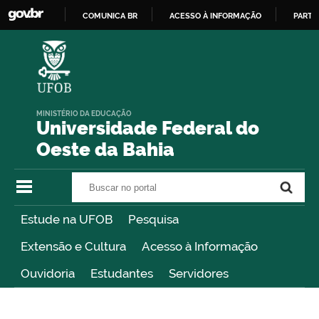
COMUNICA BR
ACESSO À INFORMAÇÃO
PARTI
IR
PARA
O
CONTEÚDO
MINISTÉRIO DA EDUCAÇÃO
Universidade Federal do
Oeste da Bahia
Buscar no portal
Buscar no portal
Estude na UFOB
Pesquisa
Extensão e Cultura
Acesso à Informação
Ouvidoria
Estudantes
Servidores