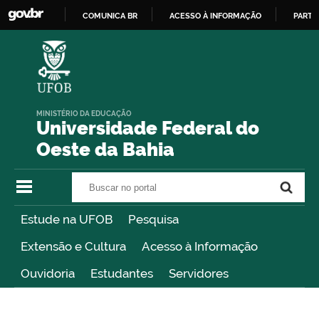
COMUNICA BR
ACESSO À INFORMAÇÃO
PARTI
IR
PARA
O
CONTEÚDO
MINISTÉRIO DA EDUCAÇÃO
Universidade Federal do
Oeste da Bahia
Buscar no portal
Buscar no portal
Estude na UFOB
Pesquisa
Extensão e Cultura
Acesso à Informação
Ouvidoria
Estudantes
Servidores