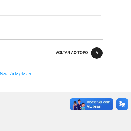
VOLTAR AO TOPO
 Não Adaptada
.