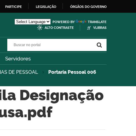
PARTICIPE
LEGISLAÇÃO
ÓRGÃOS DO GOVERNO
POWERED BY
TRANSLATE
ALTO CONTRASTE
VLIBRAS
Buscar no portal
Buscar no portal
Servidores
IAS DE PESSOAL
Portaria Pessoal 006
tila Designação
ousa.pdf