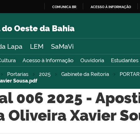
COMUNICA BR
ACESSO À INFORMAÇÃO
IR
PARA
 do Oeste da Bahia
O
CONTEÚDO
da Lapa
LEM
SaMaVi
Cultura
Acesso à Informação
Ouvidoria
Estudantes
Portarias
2025
Gabinete da Reitoria
PORTAR
Xavier Sousa.pdf
al 006 2025 - Apos
 Oliveira Xavier S