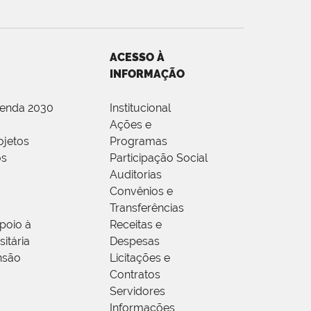
ACESSO À
INFORMAÇÃO
genda 2030
Institucional
Ações e
ojetos
Programas
os
Participação Social
Auditorias
Convênios e
Transferências
poio à
Receitas e
itária
Despesas
nsão
Licitações e
Contratos
Servidores
Informações