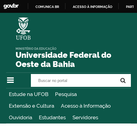
COMUNICA BR
ACESSO À INFORMAÇÃO
PARTI
IR
PARA
O
CONTEÚDO
MINISTÉRIO DA EDUCAÇÃO
Universidade Federal do
Oeste da Bahia
Buscar no portal
Buscar no portal
Estude na UFOB
Pesquisa
Extensão e Cultura
Acesso à Informação
Ouvidoria
Estudantes
Servidores