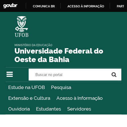
COMUNICA BR
ACESSO À INFORMAÇÃO
PARTI
IR
PARA
O
CONTEÚDO
MINISTÉRIO DA EDUCAÇÃO
Universidade Federal do
Oeste da Bahia
Buscar no portal
Buscar no portal
Estude na UFOB
Pesquisa
Extensão e Cultura
Acesso à Informação
Ouvidoria
Estudantes
Servidores