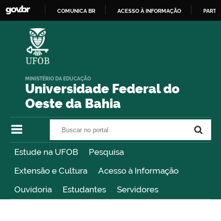
COMUNICA BR
ACESSO À INFORMAÇÃO
PARTI
IR
PARA
O
CONTEÚDO
MINISTÉRIO DA EDUCAÇÃO
Universidade Federal do
Oeste da Bahia
Buscar no portal
Buscar no portal
Estude na UFOB
Pesquisa
Extensão e Cultura
Acesso à Informação
Ouvidoria
Estudantes
Servidores