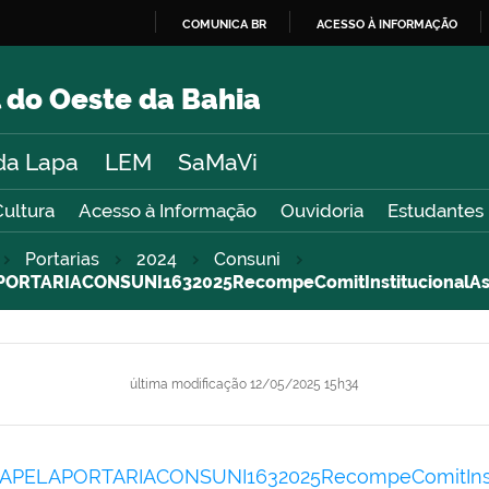
COMUNICA BR
ACESSO À INFORMAÇÃO
IR
PARA
 do Oeste da Bahia
O
CONTEÚDO
da Lapa
LEM
SaMaVi
Cultura
Acesso à Informação
Ouvidoria
Estudantes
Portarias
2024
Consuni
RTARIACONSUNI1632025RecompeComitInstitucionalAss
última modificação
12/05/2025 15h34
ELAPORTARIACONSUNI1632025RecompeComitInstit