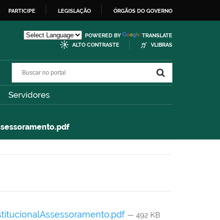
PARTICIPE
LEGISLAÇÃO
ÓRGÃOS DO GOVERNO
POWERED BY
TRANSLATE
ALTO CONTRASTE
VLIBRAS
Buscar no portal
Buscar no portal
Servidores
essoramento.pdf
ucionalAssessoramento.pdf
— 492 KB