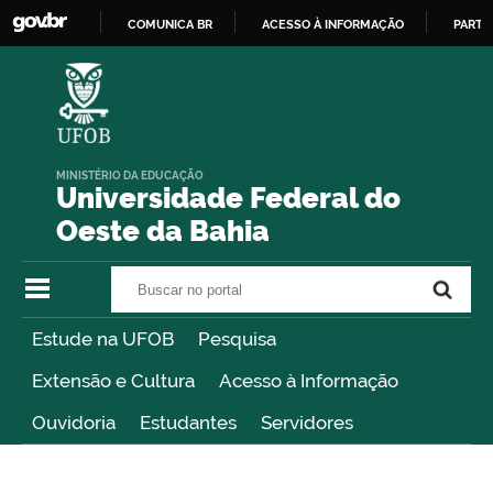
COMUNICA BR
ACESSO À INFORMAÇÃO
PARTI
IR
PARA
O
CONTEÚDO
MINISTÉRIO DA EDUCAÇÃO
Universidade Federal do
Oeste da Bahia
Buscar no portal
Buscar no portal
Estude na UFOB
Pesquisa
Extensão e Cultura
Acesso à Informação
Ouvidoria
Estudantes
Servidores