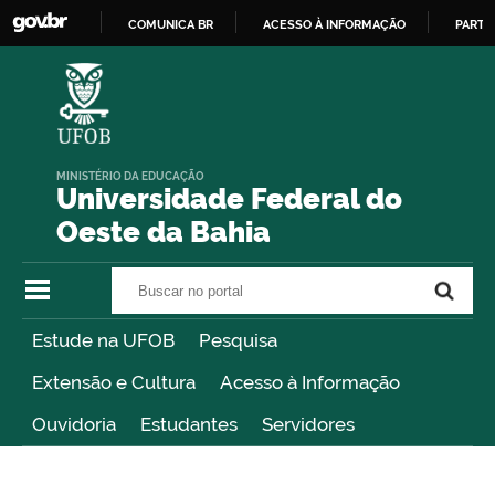
COMUNICA BR
ACESSO À INFORMAÇÃO
PARTI
IR
PARA
O
CONTEÚDO
MINISTÉRIO DA EDUCAÇÃO
Universidade Federal do
Oeste da Bahia
Buscar no portal
Buscar no portal
Estude na UFOB
Pesquisa
Extensão e Cultura
Acesso à Informação
Ouvidoria
Estudantes
Servidores