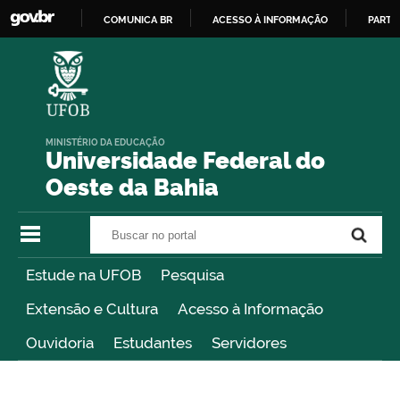
COMUNICA BR
ACESSO À INFORMAÇÃO
PARTI
IR
PARA
O
CONTEÚDO
MINISTÉRIO DA EDUCAÇÃO
Universidade Federal do
Oeste da Bahia
Buscar no portal
Buscar no portal
Estude na UFOB
Pesquisa
Extensão e Cultura
Acesso à Informação
Ouvidoria
Estudantes
Servidores