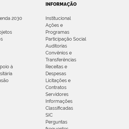
INFORMAÇÃO
genda 2030
Institucional
Ações e
ojetos
Programas
os
Participação Social
Auditorias
Convênios e
Transferências
poio à
Receitas e
itária
Despesas
nsão
Licitações e
Contratos
Servidores
Informações
Classificadas
SIC
Perguntas
frequentes