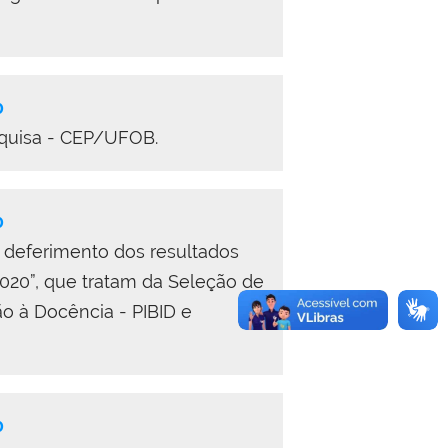
0
squisa - CEP/UFOB.
0
o deferimento dos resultados
”, que tratam da Seleção de
ão à Docência - PIBID e
0