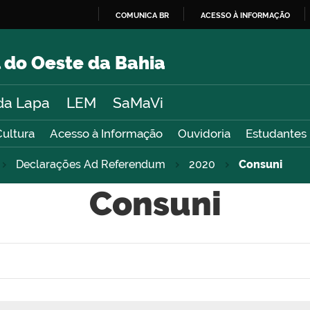
COMUNICA BR
ACESSO À INFORMAÇÃO
IR
PARA
 do Oeste da Bahia
O
CONTEÚDO
da Lapa
LEM
SaMaVi
Cultura
Acesso à Informação
Ouvidoria
Estudantes
Declarações Ad Referendum
2020
Consuni
Consuni