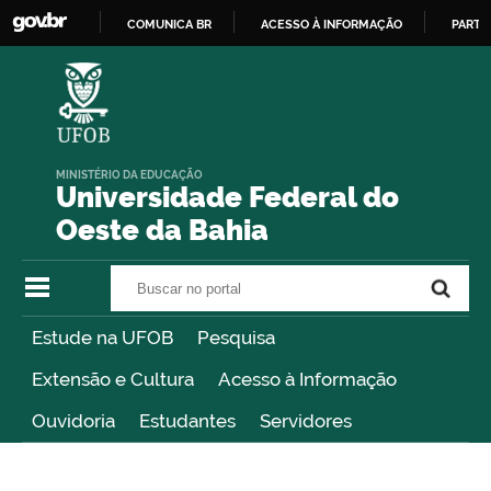
COMUNICA BR
ACESSO À INFORMAÇÃO
PARTI
IR
PARA
O
CONTEÚDO
MINISTÉRIO DA EDUCAÇÃO
Universidade Federal do
Oeste da Bahia
Buscar no portal
Buscar no portal
Estude na UFOB
Pesquisa
Extensão e Cultura
Acesso à Informação
Ouvidoria
Estudantes
Servidores