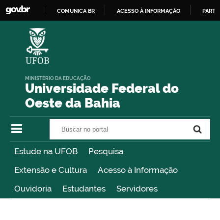
COMUNICA BR
ACESSO À INFORMAÇÃO
PARTI
IR
PARA
O
CONTEÚDO
MINISTÉRIO DA EDUCAÇÃO
Universidade Federal do
Oeste da Bahia
Buscar no portal
Buscar no portal
Estude na UFOB
Pesquisa
Extensão e Cultura
Acesso à Informação
Ouvidoria
Estudantes
Servidores