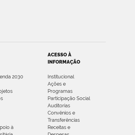
ACESSO À
INFORMAÇÃO
genda 2030
Institucional
Ações e
ojetos
Programas
os
Participação Social
Auditorias
Convênios e
Transferências
poio à
Receitas e
itária
Despesas