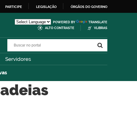
PARTICIPE
LEGISLAÇÃO
ÓRGÃOS DO GOVERNO
POWERED BY
TRANSLATE
ALTO CONTRASTE
VLIBRAS
Buscar no portal
Buscar no portal
Servidores
vas
Cadeias