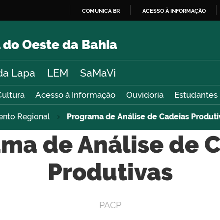
COMUNICA BR
ACESSO À INFORMAÇÃO
IR
PARA
 do Oeste da Bahia
O
CONTEÚDO
da Lapa
LEM
SaMaVi
Cultura
Acesso à Informação
Ouvidoria
Estudantes
ento Regional
Programa de Análise de Cadeias Produti
ma de Análise de 
Produtivas
PACP