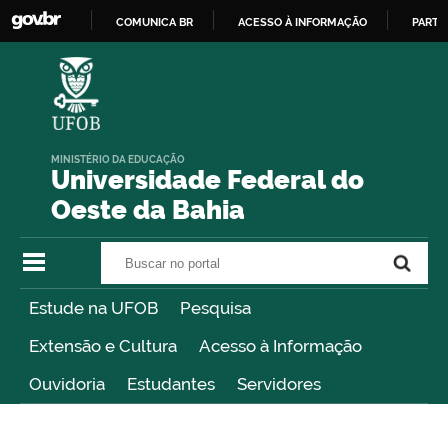
COMUNICA BR
ACESSO À INFORMAÇÃO
PARTI
IR
PARA
O
CONTEÚDO
MINISTÉRIO DA EDUCAÇÃO
Universidade Federal do
Oeste da Bahia
Buscar no portal
Buscar no portal
Estude na UFOB
Pesquisa
Extensão e Cultura
Acesso à Informação
Ouvidoria
Estudantes
Servidores