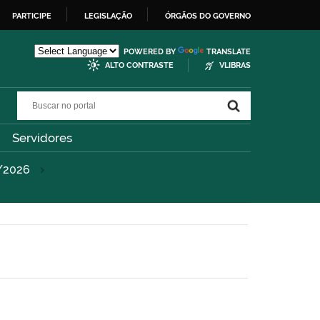
PARTICIPE
LEGISLAÇÃO
ÓRGÃOS DO GOVERNO
POWERED BY
TRANSLATE
ALTO CONTRASTE
VLIBRAS
Buscar no portal
Buscar no portal
Servidores
/2026