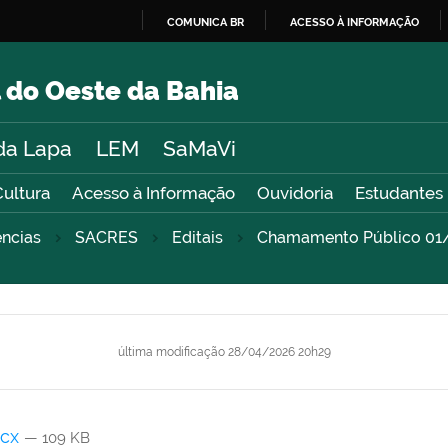
COMUNICA BR
ACESSO À INFORMAÇÃO
IR
PARA
 do Oeste da Bahia
O
CONTEÚDO
da Lapa
LEM
SaMaVi
Cultura
Acesso à Informação
Ouvidoria
Estudantes
ncias
SACRES
Editais
Chamamento Público 01
última modificação
28/04/2026 20h29
ocx
— 109 KB