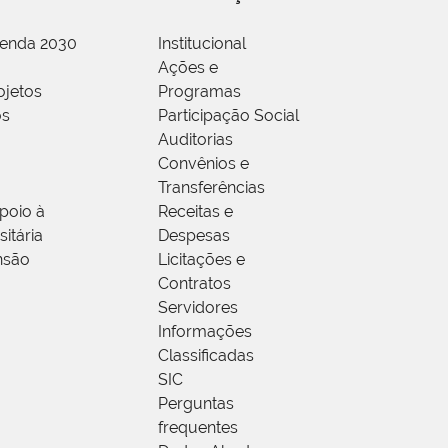
genda 2030
Institucional
Ações e
ojetos
Programas
os
Participação Social
Auditorias
Convênios e
Transferências
poio à
Receitas e
itária
Despesas
nsão
Licitações e
Contratos
Servidores
Informações
Classificadas
SIC
Perguntas
frequentes