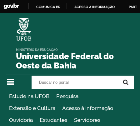
COMUNICA BR
ACESSO À INFORMAÇÃO
PARTI
IR
PARA
O
CONTEÚDO
MINISTÉRIO DA EDUCAÇÃO
Universidade Federal do
Oeste da Bahia
Buscar no portal
Buscar no portal
Estude na UFOB
Pesquisa
Extensão e Cultura
Acesso à Informação
Ouvidoria
Estudantes
Servidores