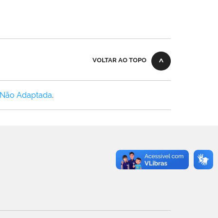
VOLTAR AO TOPO
 Não Adaptada
.