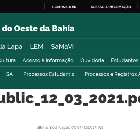
COMUNICA BR
ACESSO À INFORMAÇÃO
IR
PARA
 do Oeste da Bahia
O
CONTEÚDO
da Lapa
LEM
SaMaVi
Cultura
Acesso à Informação
Ouvidoria
Estudantes
SA
Processos Estudantis
Processos e Registros
ublic_12_03_2021.p
última modificação
07/05/2025 15h54