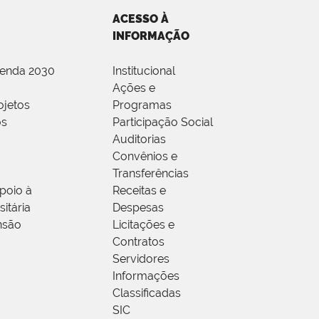
ACESSO À
INFORMAÇÃO
genda 2030
Institucional
Ações e
ojetos
Programas
os
Participação Social
Auditorias
Convênios e
Transferências
poio à
Receitas e
itária
Despesas
nsão
Licitações e
Contratos
Servidores
Informações
Classificadas
SIC