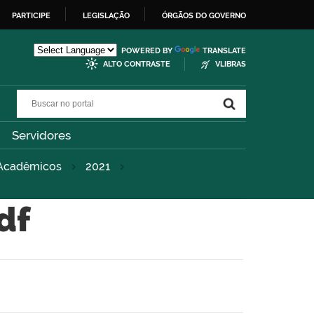
PARTICIPE
LEGISLAÇÃO
ÓRGÃOS DO GOVERNO
POWERED BY
TRANSLATE
ALTO CONTRASTE
VLIBRAS
Buscar no portal
Buscar no portal
Servidores
 Acadêmicos
2021
df