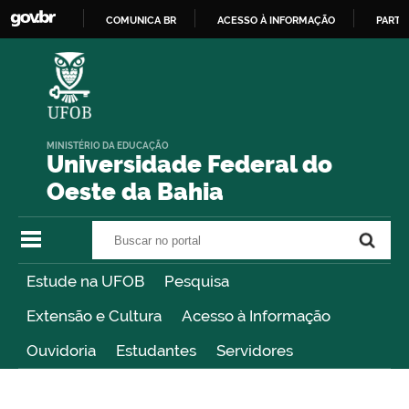
COMUNICA BR
ACESSO À INFORMAÇÃO
PARTI
IR
PARA
O
CONTEÚDO
MINISTÉRIO DA EDUCAÇÃO
Universidade Federal do
Oeste da Bahia
Buscar no portal
Buscar no portal
Estude na UFOB
Pesquisa
Extensão e Cultura
Acesso à Informação
Ouvidoria
Estudantes
Servidores