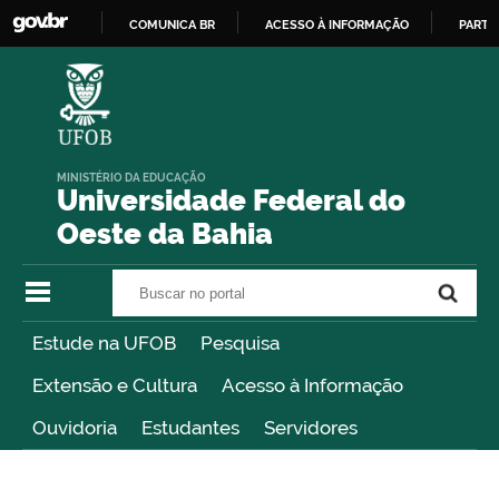
COMUNICA BR
ACESSO À INFORMAÇÃO
PARTI
IR
PARA
O
CONTEÚDO
MINISTÉRIO DA EDUCAÇÃO
Universidade Federal do
Oeste da Bahia
Buscar no portal
Buscar no portal
Estude na UFOB
Pesquisa
Extensão e Cultura
Acesso à Informação
Ouvidoria
Estudantes
Servidores