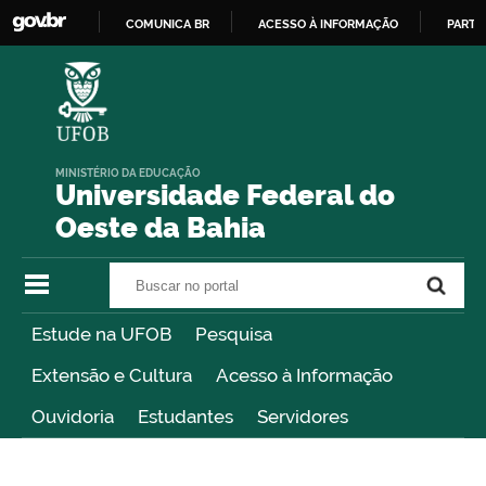
COMUNICA BR
ACESSO À INFORMAÇÃO
PARTI
IR
PARA
O
CONTEÚDO
MINISTÉRIO DA EDUCAÇÃO
Universidade Federal do
Oeste da Bahia
Buscar no portal
Buscar no portal
Estude na UFOB
Pesquisa
Extensão e Cultura
Acesso à Informação
Ouvidoria
Estudantes
Servidores