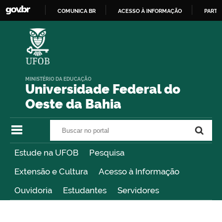
COMUNICA BR
ACESSO À INFORMAÇÃO
PARTI
IR
PARA
O
CONTEÚDO
MINISTÉRIO DA EDUCAÇÃO
Universidade Federal do
Oeste da Bahia
Buscar no portal
Buscar no portal
Estude na UFOB
Pesquisa
Extensão e Cultura
Acesso à Informação
Ouvidoria
Estudantes
Servidores