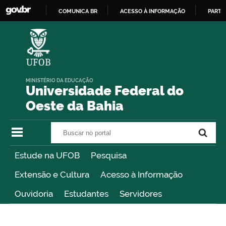
COMUNICA BR
ACESSO À INFORMAÇÃO
PARTI
IR
PARA
O
CONTEÚDO
MINISTÉRIO DA EDUCAÇÃO
Universidade Federal do
Oeste da Bahia
Buscar no portal
Buscar no portal
Estude na UFOB
Pesquisa
Extensão e Cultura
Acesso à Informação
Ouvidoria
Estudantes
Servidores