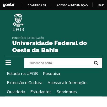
COMUNICA BR
ACESSO À INFORMAÇÃO
PARTI
IR
PARA
O
CONTEÚDO
MINISTÉRIO DA EDUCAÇÃO
Universidade Federal do
Oeste da Bahia
Buscar no portal
Buscar no portal
Estude na UFOB
Pesquisa
Extensão e Cultura
Acesso à Informação
Ouvidoria
Estudantes
Servidores