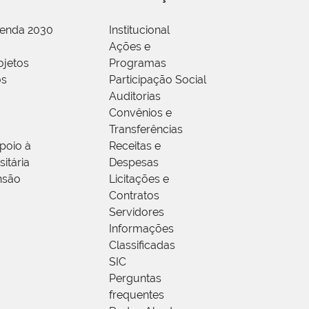
genda 2030
Institucional
Ações e
ojetos
Programas
os
Participação Social
Auditorias
Convênios e
Transferências
poio à
Receitas e
itária
Despesas
nsão
Licitações e
Contratos
Servidores
Informações
Classificadas
SIC
Perguntas
frequentes