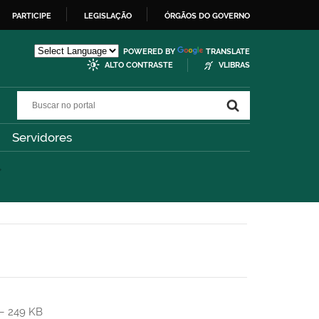
PARTICIPE
LEGISLAÇÃO
ÓRGÃOS DO GOVERNO
POWERED BY
TRANSLATE
ALTO CONTRASTE
VLIBRAS
Buscar no portal
Buscar no portal
Servidores
— 249 KB