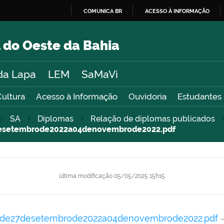
COMUNICA BR
ACESSO À INFORMAÇÃO
IR
PARA
 do Oeste da Bahia
O
CONTEÚDO
da Lapa
LEM
SaMaVi
Cultura
Acesso à Informação
Ouvidoria
Estudantes
SA
Diplomas
Relação de diplomas publicados
esetembrode2022a04denovembrode2022.pdf
última modificação
05/05/2025 15h15
ode27desetembrode2022a04denovembrode2022.pdf