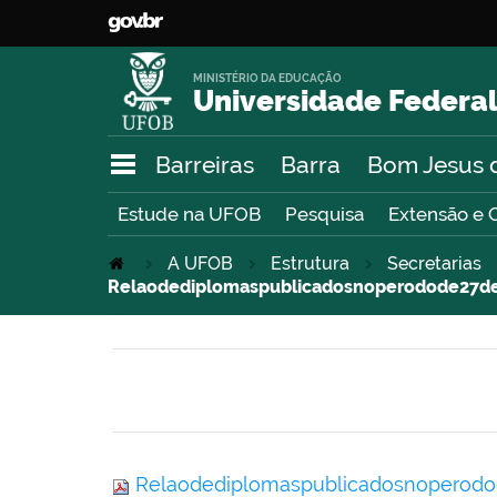
MINISTÉRIO DA EDUCAÇÃO
Universidade Federal
Barreiras
Barra
Bom Jesus 
Estude na UFOB
Pesquisa
Extensão e 
A UFOB
Estrutura
Secretarias
Relaodediplomaspublicadosnoperodode27d
Relaodediplomaspublicadosnoperod