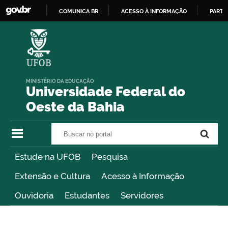
COMUNICA BR
ACESSO À INFORMAÇÃO
PARTI
IR
PARA
O
CONTEÚDO
MINISTÉRIO DA EDUCAÇÃO
Universidade Federal do
Oeste da Bahia
Buscar no portal
Buscar no portal
Estude na UFOB
Pesquisa
Extensão e Cultura
Acesso à Informação
Ouvidoria
Estudantes
Servidores