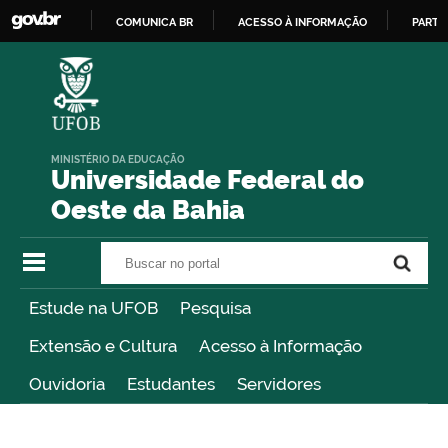
COMUNICA BR
ACESSO À INFORMAÇÃO
PARTI
IR
PARA
O
CONTEÚDO
MINISTÉRIO DA EDUCAÇÃO
Universidade Federal do
Oeste da Bahia
Buscar no portal
Buscar no portal
Estude na UFOB
Pesquisa
Extensão e Cultura
Acesso à Informação
Ouvidoria
Estudantes
Servidores