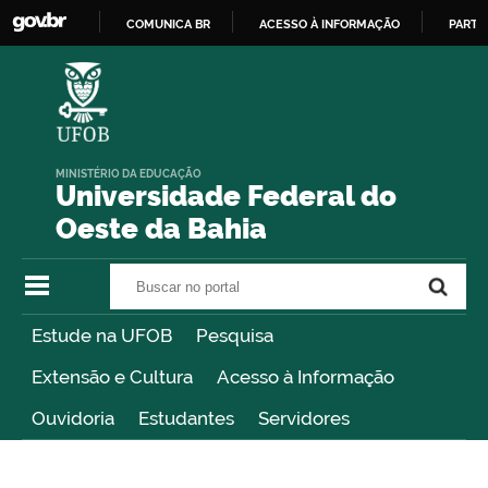
COMUNICA BR
ACESSO À INFORMAÇÃO
PARTI
IR
PARA
O
CONTEÚDO
MINISTÉRIO DA EDUCAÇÃO
Universidade Federal do
Oeste da Bahia
Buscar no portal
Buscar no portal
Estude na UFOB
Pesquisa
Extensão e Cultura
Acesso à Informação
Ouvidoria
Estudantes
Servidores