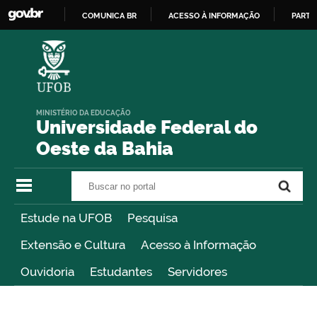
COMUNICA BR
ACESSO À INFORMAÇÃO
PARTI
IR
PARA
O
CONTEÚDO
MINISTÉRIO DA EDUCAÇÃO
Universidade Federal do
Oeste da Bahia
Buscar no portal
Buscar no portal
Estude na UFOB
Pesquisa
Extensão e Cultura
Acesso à Informação
Ouvidoria
Estudantes
Servidores