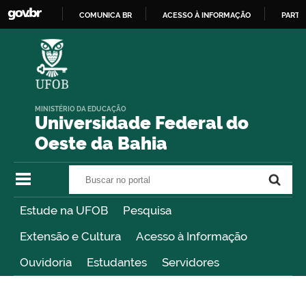
COMUNICA BR
ACESSO À INFORMAÇÃO
PARTI
IR
PARA
O
CONTEÚDO
MINISTÉRIO DA EDUCAÇÃO
Universidade Federal do
Oeste da Bahia
Buscar no portal
Buscar no portal
Estude na UFOB
Pesquisa
Extensão e Cultura
Acesso à Informação
Ouvidoria
Estudantes
Servidores