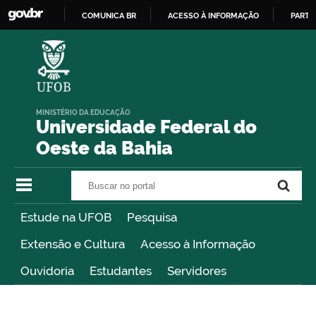
COMUNICA BR
ACESSO À INFORMAÇÃO
PARTI
IR
PARA
O
CONTEÚDO
MINISTÉRIO DA EDUCAÇÃO
Universidade Federal do
Oeste da Bahia
Buscar no portal
Buscar no portal
Estude na UFOB
Pesquisa
Extensão e Cultura
Acesso à Informação
Ouvidoria
Estudantes
Servidores