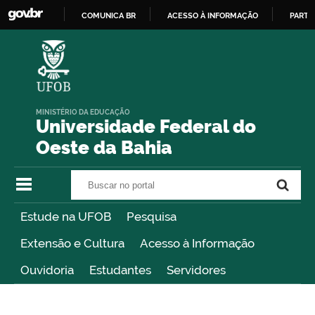
COMUNICA BR
ACESSO À INFORMAÇÃO
PARTI
IR
PARA
O
CONTEÚDO
MINISTÉRIO DA EDUCAÇÃO
Universidade Federal do
Oeste da Bahia
Buscar no portal
Buscar no portal
Estude na UFOB
Pesquisa
Extensão e Cultura
Acesso à Informação
Ouvidoria
Estudantes
Servidores