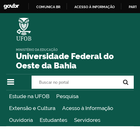
COMUNICA BR
ACESSO À INFORMAÇÃO
PARTI
IR
PARA
O
CONTEÚDO
MINISTÉRIO DA EDUCAÇÃO
Universidade Federal do
Oeste da Bahia
Buscar no portal
Buscar no portal
Estude na UFOB
Pesquisa
Extensão e Cultura
Acesso à Informação
Ouvidoria
Estudantes
Servidores