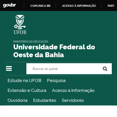
COMUNICA BR
ACESSO À INFORMAÇÃO
PARTI
IR
PARA
O
CONTEÚDO
MINISTÉRIO DA EDUCAÇÃO
Universidade Federal do
Oeste da Bahia
Buscar no portal
Buscar no portal
Estude na UFOB
Pesquisa
Extensão e Cultura
Acesso à Informação
Ouvidoria
Estudantes
Servidores