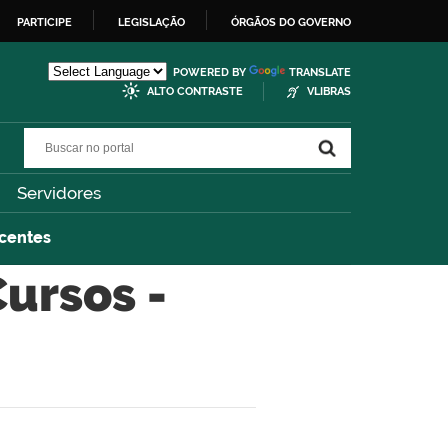
PARTICIPE
LEGISLAÇÃO
ÓRGÃOS DO GOVERNO
POWERED BY
TRANSLATE
ALTO CONTRASTE
VLIBRAS
Buscar no portal
Buscar no portal
Servidores
scentes
Cursos -