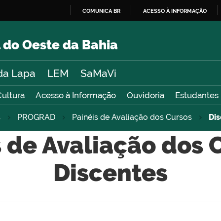
COMUNICA BR
ACESSO À INFORMAÇÃO
IR
PARA
 do Oeste da Bahia
O
CONTEÚDO
da Lapa
LEM
SaMaVi
Cultura
Acesso à Informação
Ouvidoria
Estudantes
s
PROGRAD
Painéis de Avaliação dos Cursos
Di
 de Avaliação dos 
Discentes