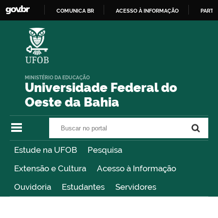
COMUNICA BR
ACESSO À INFORMAÇÃO
PARTI
IR
PARA
O
CONTEÚDO
MINISTÉRIO DA EDUCAÇÃO
Universidade Federal do
Oeste da Bahia
Buscar no portal
Buscar no portal
Estude na UFOB
Pesquisa
Extensão e Cultura
Acesso à Informação
Ouvidoria
Estudantes
Servidores