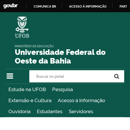
COMUNICA BR
ACESSO À INFORMAÇÃO
PARTI
IR
PARA
O
CONTEÚDO
MINISTÉRIO DA EDUCAÇÃO
Universidade Federal do
Oeste da Bahia
Buscar no portal
Buscar no portal
Estude na UFOB
Pesquisa
Extensão e Cultura
Acesso à Informação
Ouvidoria
Estudantes
Servidores